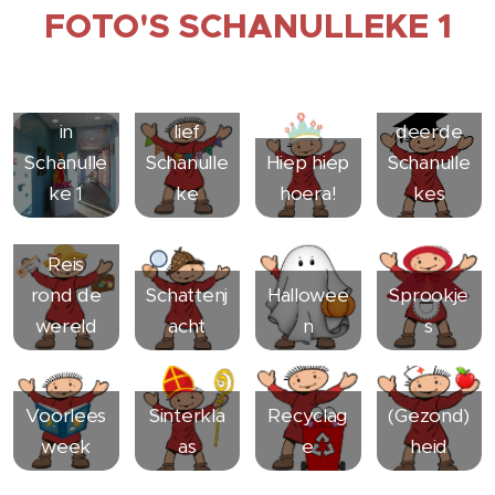
FOTO'S SCHANULLEKE 1
Een kijkje
Welkom
Afgestu
in
lief
deerde
Schanulle
Schanulle
Hiep hiep
Schanulle
ke 1
ke
hoera!
kes
Reis
rond de
Schattenj
Hallowee
Sprookje
wereld
acht
n
s
Voorlees
Sinterkla
Recyclag
(Gezond)
week
as
e
heid