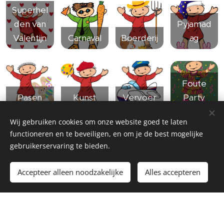
Superhel
den van
Pyjamad
Valentijn
Carnaval
Boerderij
ag
Foute
Pasen
Kunst
Vervoer
Party
Wij gebruiken cookies om onze website goed te laten
functioneren en te beveiligen, en om je de best mogelijke
In
In
In
In
gebruikerservaring te bieden.
opmaak
opmaak
opmaak
opmaak
Accepteer alleen noodzakelijke
Alles accepteren
In
In
In
In
opmaak
opmaak
opmaak
opmaak